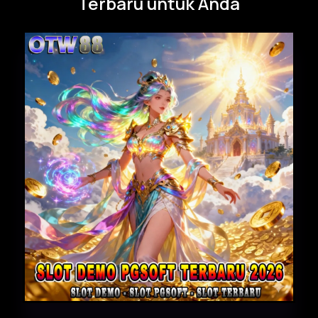
Terbaru untuk Anda